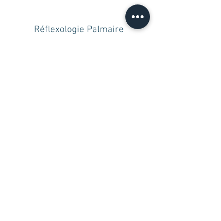
Réflexologie Palmaire
En savoir plus
Réflexologie vertébrale
En savoir plus
Maternité &
Réflexologie Pédiatrique
En savoir plus
La réflexologie, le massage AMMA et la thérapie fleurs de
Bach ne sont en aucun cas des actes médicaux et ne se
substituent pas à un médecin ou à un traitement. Ne